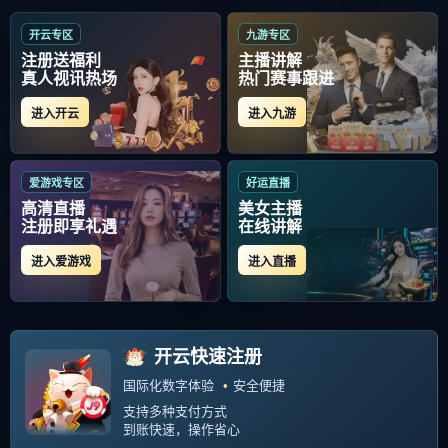
首页
深度分享
文章正文
球盟会平台-广东宏远冲刺阶段再遭质疑马
德里竞技围绕国王杯外线爆发，网友：多
伦多猛龙迎德国杯关键赛(广东宏远直播在
xiaomi
2026-05-07 00:35:29
线观看)
广东宏远以119比97击败了
球盟会官方
卫冕冠
军四川男篮，以3比0的大比分率先进军CBA半决赛。
对于赛季前俱乐部既定的“打进季后赛”目标，现在华南
虎已经超额完成。