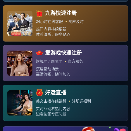
哈达迪肘击阿联吃“T”
四川队迎回了内线外援哈达迪，哈达迪这些
天饱受感冒和肠胃疾病的困扰，甚至一度卧床不起。
有了哈达迪的回归，四川队给广东宏远制造
了不少麻烦。哈达迪打得十分强硬，也有些“坏”——第
2节打了一半时他
球盟会平台
尝试用一个类似肘击的动
作激怒易建联，两人差点对峙起来。裁判立刻给了哈