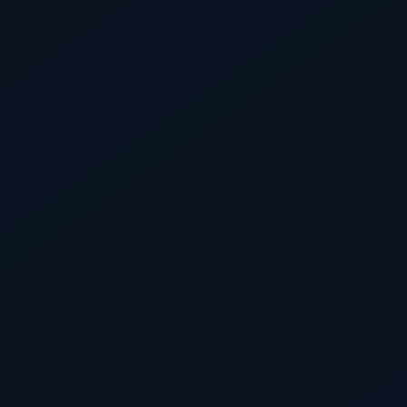
发布评论
暂时没有评论，来抢沙发吧~
关注我们