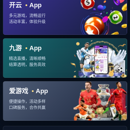
版权声明：
本站文章如无特别标注，均为本站原创文
章，于2026-05-10，由
xiaomi
发表，共 196个字。