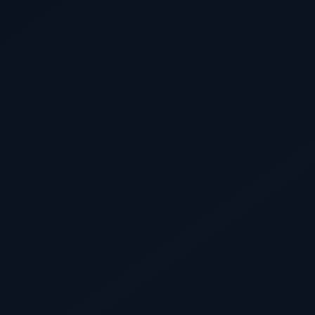
有评论，来抢沙发吧~
们
关于我们
球盟会登录拥有超
以及竞技节目的报
继续保持国产剧
Copyright © 2026