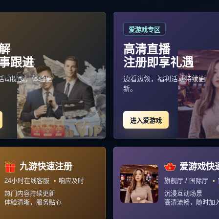
各大球星
深度分享
APP下载
关于我们
综合新闻
球盟会平台-转折点浙江稠州状态回暖纽卡斯尔围绕国
47
2026-06-06 14:25:40
呐喊助威，座无虚席的
球盟会登录
义乌体育馆，状态良好的
比赛的失利，浙江稠州金租男篮的小伙子们迎来了一。
盟会官方
要逆天，险胜北京队后七战全胜稳居本赛季第一 播
享 转发到头条 复制链接 微信 新浪微博 空。