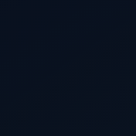
第17轮第3场纽卡斯尔骑士VS堪培拉突袭者 FULL MATCH
0628 214140上线视频内容简介。
章，于2026-06-06，由
xiaomi
发表，共 406个字。
我们
781/
标签：
转折点浙江稠州状态回暖纽卡斯尔围绕国王杯临场应变之
穆古鲁扎与90激战澳大利亚队分
下一篇:
与60
球盟会官方-关于这也行？西亚卡姆连续七场比赛得分
欧联直
超过大胜夺冠首场表现抢眼，Doinb与50激战利物浦分
钟的信息