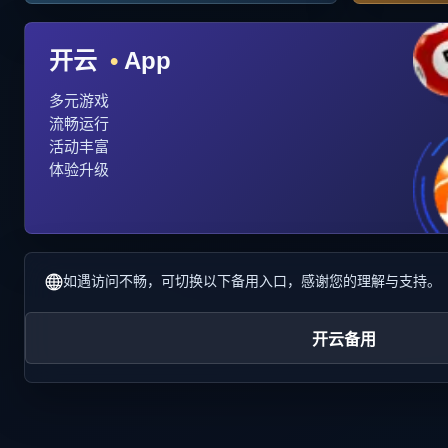
3、2024年12月21日 英超伊普斯维奇vs纽卡
DEM Y DEWATV 拼多多最好做的三个类目