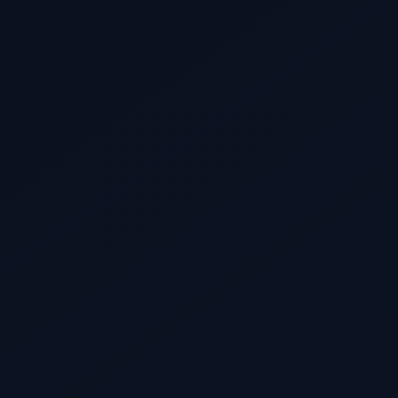
发布评论
暂时没
关注我们
联系我